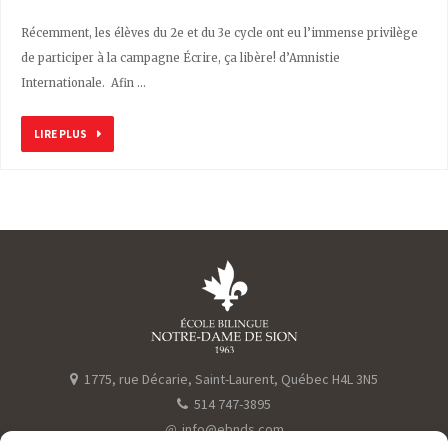
Récemment, les élèves du 2e et du 3e cycle ont eu l’immense privilège
de participer à la campagne Écrire, ça libère! d’Amnistie
Internationale. Afin …
LIRE PLUS
1775, rue Décarie, Saint-Laurent, Québec H4L 3N5
514 747-3895
@
info@ebnds.com