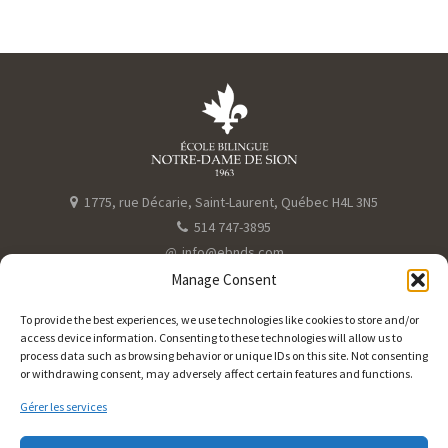
.
1775, rue Décarie, Saint-Laurent, Québec H4L 3N5
514 747-3895
@
info@ebnds.com
Manage Consent
To provide the best experiences, we use technologies like cookies to store and/or
access device information. Consenting to these technologies will allow us to
process data such as browsing behavior or unique IDs on this site. Not consenting
or withdrawing consent, may adversely affect certain features and functions.
Gérer les services